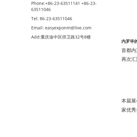
Phone:+86-23-63511141 +86-23-
63511046
Tel: 86-23-63511046
Email: easyexponm@live.com
Add:重庆渝中区捍卫路32号8楼
内罗毕
首都内
再次汇
本届展
家优秀