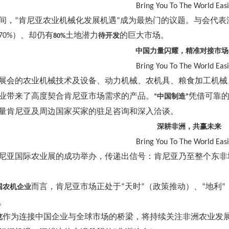
Bring You To The World Easi
间，
肯尼亚农业机械化发展机遇
成为最热门的议题。与会代表
“
”
）、却仍有
土地潜力
的巨大市场。
70%
待开发
80%
中国力量闪耀，精准对接市场
Bring You To The World Easi
展会的农业机械技术及设备、动力机械、农机具、粮食加工机械
业带来了高度契合肯尼亚市场需求的产品。
凭借可靠
中国制造
“
”
量肯尼亚及周边国家买家的驻足咨询和深入洽谈。
深耕非洲，共赢未来
Bring You To The World Easi
尼亚国际农业展的成功举办，传递出信号：肯尼亚乃至整个东非
而言，肯尼亚市场正处于
天时
（政策推动）、
地利
国农机企业
“
”
“
”
。
作为连接中国企业与全球市场的桥梁，将持续关注非洲农业发
览