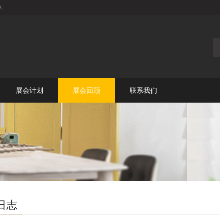
.
展会计划
展会回顾
联系我们
日志